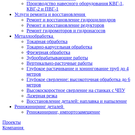
Производство навесного оборудования КВГ-1,
КВГ-2 и ПВГ-1
Услуги ремонта и восстановления
Ремонт и восстановление гидроцилиндров
Ремонт и восстановление редукторов
Ремонт гидромоторов и гидронасосов
Металлообработка
Токарная обработка
Токарно-карусельная обработка
Фрезерная обработка
Зубообрабатывающие работы
Вертикально-расточные работы
Глубокое растачивание и хонингование труб до 4
метров
Глубокое сверление: высокоточная обработка до 6
метров
Высокоскоростное сверление на станках с ЧПУ
Лазерная резка
Восстановление деталей: наплавка и напыление
Реинжиниринг деталей
Реинжиниринг, импортозамещение
Проекты
Компания