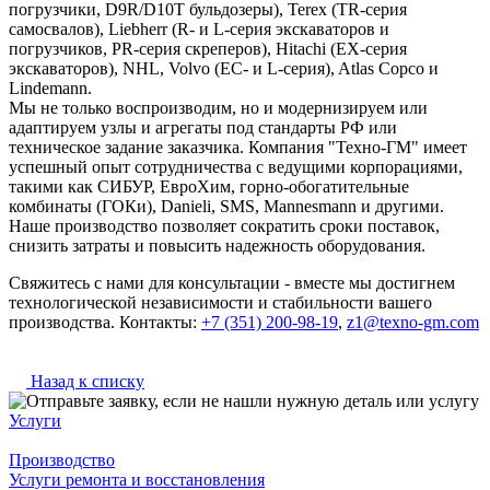
погрузчики, D9R/D10T бульдозеры), Terex (TR-серия
самосвалов), Liebherr (R- и L-серия экскаваторов и
погрузчиков, PR-серия скреперов), Hitachi (EX-серия
экскаваторов), NHL, Volvo (EC- и L-серия), Atlas Copco и
Lindemann.
Мы не только воспроизводим, но и модернизируем или
адаптируем узлы и агрегаты под стандарты РФ или
техническое задание заказчика. Компания "Техно-ГМ" имеет
успешный опыт сотрудничества с ведущими корпорациями,
такими как СИБУР, ЕвроХим, горно-обогатительные
комбинаты (ГОКи), Danieli, SMS, Mannesmann и другими.
Наше производство позволяет сократить сроки поставок,
снизить затраты и повысить надежность оборудования.
Свяжитесь с нами для консультации - вместе мы достигнем
технологической независимости и стабильности вашего
производства. Контакты:
+7 (351) 200-98-19
,
z1@texno-gm.com
Назад к списку
Услуги
Производство
Услуги ремонта и восстановления