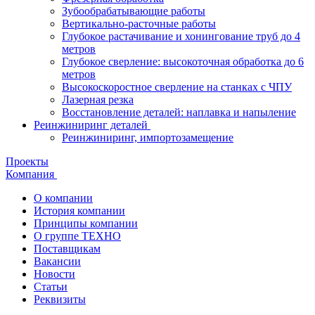
Зубообрабатывающие работы
Вертикально-расточные работы
Глубокое растачивание и хонингование труб до 4
метров
Глубокое сверление: высокоточная обработка до 6
метров
Высокоскоростное сверление на станках с ЧПУ
Лазерная резка
Восстановление деталей: наплавка и напыление
Реинжиниринг деталей
Реинжиниринг, импортозамещение
Проекты
Компания
О компании
История компании
Принципы компании
О группе ТЕХНО
Поставщикам
Вакансии
Новости
Статьи
Реквизиты