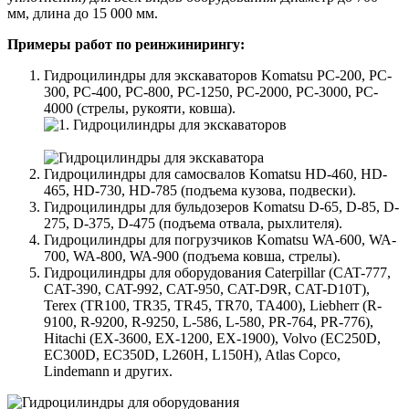
мм, длина до 15 000 мм.
Примеры работ по реинжинирингу:
Гидроцилиндры для экскаваторов Komatsu PC-200, PC-
300, PC-400, PC-800, PC-1250, PC-2000, PC-3000, PC-
4000 (стрелы, рукояти, ковша).
Гидроцилиндры для самосвалов Komatsu HD-460, HD-
465, HD-730, HD-785 (подъема кузова, подвески).
Гидроцилиндры для бульдозеров Komatsu D-65, D-85, D-
275, D-375, D-475 (подъема отвала, рыхлителя).
Гидроцилиндры для погрузчиков Komatsu WA-600, WA-
700, WA-800, WA-900 (подъема ковша, стрелы).
Гидроцилиндры для оборудования Caterpillar (CAT-777,
CAT-390, CAT-992, CAT-950, CAT-D9R, CAT-D10T),
Terex (TR100, TR35, TR45, TR70, TA400), Liebherr (R-
9100, R-9200, R-9250, L-586, L-580, PR-764, PR-776),
Hitachi (EX-3600, EX-1200, EX-1900), Volvo (EC250D,
EC300D, EC350D, L260H, L150H), Atlas Copco,
Lindemann и других.