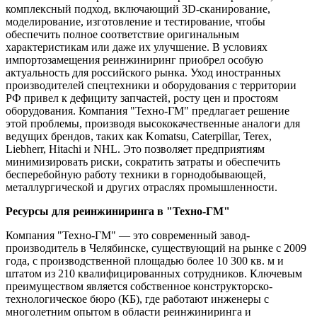
комплексный подход, включающий 3D-сканирование,
моделирование, изготовление и тестирование, чтобы
обеспечить полное соответствие оригинальным
характеристикам или даже их улучшение. В условиях
импортозамещения реинжиниринг приобрел особую
актуальность для российского рынка. Уход иностранных
производителей спецтехники и оборудования с территории
РФ привел к дефициту запчастей, росту цен и простоям
оборудования. Компания "Техно-ГМ" предлагает решение
этой проблемы, производя высококачественные аналоги для
ведущих брендов, таких как Komatsu, Caterpillar, Terex,
Liebherr, Hitachi и NHL. Это позволяет предприятиям
минимизировать риски, сократить затраты и обеспечить
бесперебойную работу техники в горнодобывающей,
металлургической и других отраслях промышленности.
Ресурсы для реинжиниринга в "Техно-ГМ"
Компания "Техно-ГМ" — это современный завод-
производитель в Челябинске, существующий на рынке с 2009
года, с производственной площадью более 10 300 кв. м и
штатом из 210 квалифицированных сотрудников. Ключевым
преимуществом является собственное конструкторско-
технологическое бюро (КБ), где работают инженеры с
многолетним опытом в области реинжиниринга и