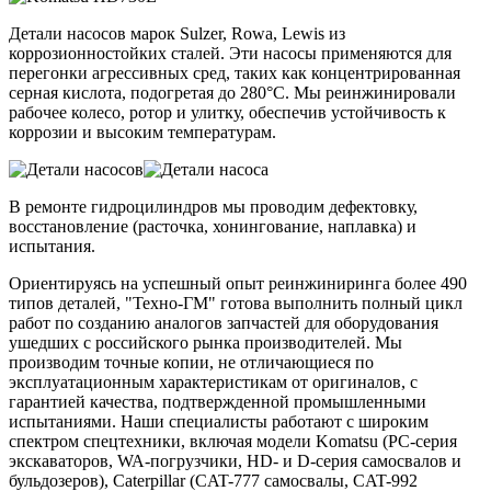
Детали насосов марок Sulzer, Rowa, Lewis из
коррозионностойких сталей. Эти насосы применяются для
перегонки агрессивных сред, таких как концентрированная
серная кислота, подогретая до 280°C. Мы реинжинировали
рабочее колесо, ротор и улитку, обеспечив устойчивость к
коррозии и высоким температурам.
В ремонте гидроцилиндров мы проводим дефектовку,
восстановление (расточка, хонингование, наплавка) и
испытания.
Ориентируясь на успешный опыт реинжиниринга более 490
типов деталей, "Техно-ГМ" готова выполнить полный цикл
работ по созданию аналогов запчастей для оборудования
ушедших с российского рынка производителей. Мы
производим точные копии, не отличающиеся по
эксплуатационным характеристикам от оригиналов, с
гарантией качества, подтвержденной промышленными
испытаниями. Наши специалисты работают с широким
спектром спецтехники, включая модели Komatsu (PC-серия
экскаваторов, WA-погрузчики, HD- и D-серия самосвалов и
бульдозеров), Caterpillar (CAT-777 самосвалы, CAT-992