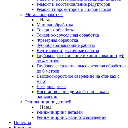
Ремонт и восстановление редукторов
Ремонт гидромоторов и гидронасосов
Металлообработка
Назад
Металлообработка
Токарная обработка
Токарно-карусельная обработка
Фрезерная обработка
Зубообрабатывающие работы
Вертикально-расточные работы
Глубокое растачивание и хонингование труб
до 4 метров
Глубокое сверление: высокоточная обработка
до 6 метров
Высокоскоростное сверление на станках с
ЧПУ
Лазерная резка
Восстановление деталей: наплавка и
напыление
Реинжиниринг деталей
Назад
Реинжиниринг деталей
Реинжиниринг, импортозамещение
Проекты
Компания