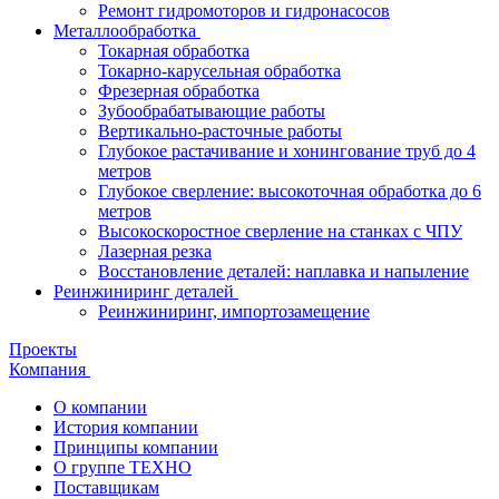
Ремонт гидромоторов и гидронасосов
Металлообработка
Токарная обработка
Токарно-карусельная обработка
Фрезерная обработка
Зубообрабатывающие работы
Вертикально-расточные работы
Глубокое растачивание и хонингование труб до 4
метров
Глубокое сверление: высокоточная обработка до 6
метров
Высокоскоростное сверление на станках с ЧПУ
Лазерная резка
Восстановление деталей: наплавка и напыление
Реинжиниринг деталей
Реинжиниринг, импортозамещение
Проекты
Компания
О компании
История компании
Принципы компании
О группе ТЕХНО
Поставщикам