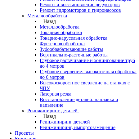
Ремонт и восстановление редукторов
Ремонт гидромоторов и гидронасосов
Металлообработка
Назад
Металлообработка
Токарная обработка
Токарно-карусельная обработка
Фрезерная обработка
Зубообрабатывающие работы
Вертикально-расточные работы
Глубокое растачивание и хонингование труб
до 4 метров
Глубокое сверление: высокоточная обработка
до 6 метров
Высокоскоростное сверление на станках с
ЧПУ
Лазерная резка
Восстановление деталей: наплавка и
напыление
Реинжиниринг деталей
Назад
Реинжиниринг деталей
Реинжиниринг, импортозамещение
Проекты
Компания