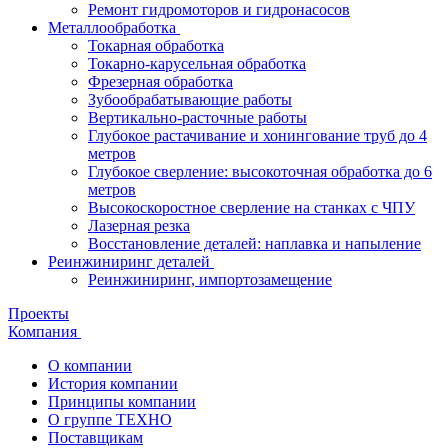
Ремонт гидромоторов и гидронасосов
Металлообработка
Токарная обработка
Токарно-карусельная обработка
Фрезерная обработка
Зубообрабатывающие работы
Вертикально-расточные работы
Глубокое растачивание и хонингование труб до 4
метров
Глубокое сверление: высокоточная обработка до 6
метров
Высокоскоростное сверление на станках с ЧПУ
Лазерная резка
Восстановление деталей: наплавка и напыление
Реинжиниринг деталей
Реинжиниринг, импортозамещение
Проекты
Компания
О компании
История компании
Принципы компании
О группе ТЕХНО
Поставщикам