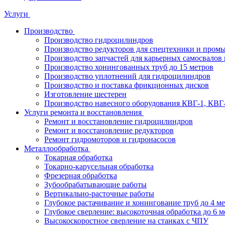
Услуги
Производство
Производство гидроцилиндров
Производство редукторов для спецтехники и пром
Производство запчастей для карьерных самосвалов 
Производство хонингованных труб до 15 метров
Производство уплотнений для гидроцилиндров
Производство и поставка фрикционных дисков
Изготовление шестерен
Производство навесного оборудования КВГ-1, КВГ
Услуги ремонта и восстановления
Ремонт и восстановление гидроцилиндров
Ремонт и восстановление редукторов
Ремонт гидромоторов и гидронасосов
Металлообработка
Токарная обработка
Токарно-карусельная обработка
Фрезерная обработка
Зубообрабатывающие работы
Вертикально-расточные работы
Глубокое растачивание и хонингование труб до 4 м
Глубокое сверление: высокоточная обработка до 6 м
Высокоскоростное сверление на станках с ЧПУ