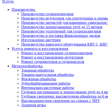
Услуги
Производство
Производство гидроцилиндров
Производство редукторов для спецтехники и пром
Производство запчастей для карьерных самосвалов 
Производство хонингованных труб до 15 метров
Производство уплотнений для гидроцилиндров
Производство и поставка фрикционных дисков
Изготовление шестерен
Производство навесного оборудования КВГ-1, КВГ
Услуги ремонта и восстановления
Ремонт и восстановление гидроцилиндров
Ремонт и восстановление редукторов
Ремонт гидромоторов и гидронасосов
Металлообработка
Токарная обработка
Токарно-карусельная обработка
Фрезерная обработка
Зубообрабатывающие работы
Вертикально-расточные работы
Глубокое растачивание и хонингование труб до 4 м
Глубокое сверление: высокоточная обработка до 6 м
Высокоскоростное сверление на станках с ЧПУ
Лазерная резка