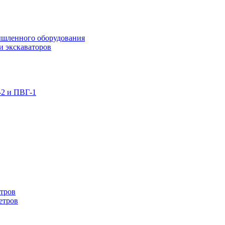
ышленного оборудования
и экскаваторов
-2 и ПВГ-1
етров
етров