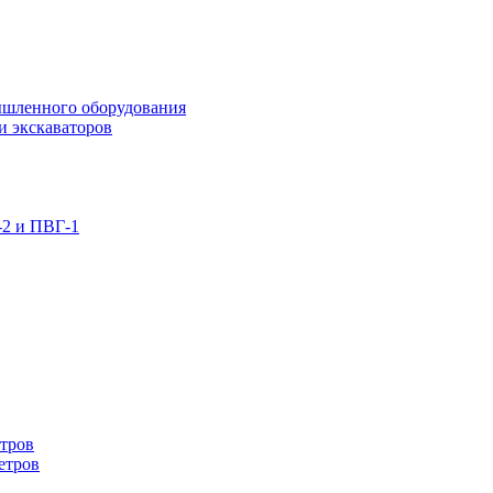
ышленного оборудования
и экскаваторов
-2 и ПВГ-1
етров
етров