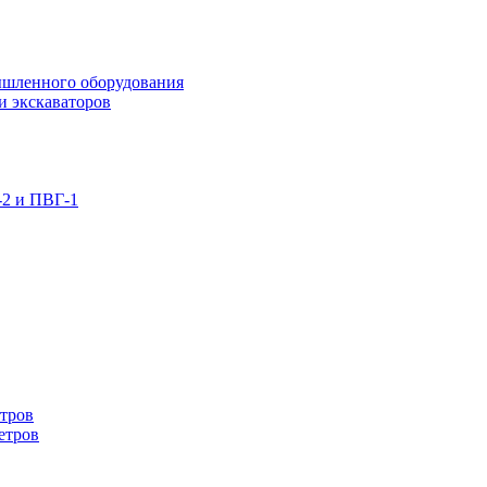
ышленного оборудования
и экскаваторов
-2 и ПВГ-1
етров
етров