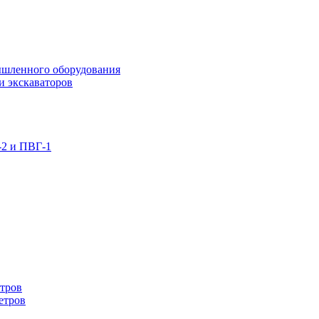
ышленного оборудования
и экскаваторов
-2 и ПВГ-1
етров
етров