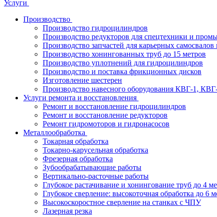
Услуги
Производство
Производство гидроцилиндров
Производство редукторов для спецтехники и пром
Производство запчастей для карьерных самосвалов 
Производство хонингованных труб до 15 метров
Производство уплотнений для гидроцилиндров
Производство и поставка фрикционных дисков
Изготовление шестерен
Производство навесного оборудования КВГ-1, КВГ
Услуги ремонта и восстановления
Ремонт и восстановление гидроцилиндров
Ремонт и восстановление редукторов
Ремонт гидромоторов и гидронасосов
Металлообработка
Токарная обработка
Токарно-карусельная обработка
Фрезерная обработка
Зубообрабатывающие работы
Вертикально-расточные работы
Глубокое растачивание и хонингование труб до 4 м
Глубокое сверление: высокоточная обработка до 6 м
Высокоскоростное сверление на станках с ЧПУ
Лазерная резка