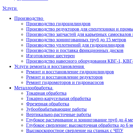
Услуги
Производство
Производство гидроцилиндров
Производство редукторов для спецтехники и пром
Производство запчастей для карьерных самосвалов 
Производство хонингованных труб до 15 метров
Производство уплотнений для гидроцилиндров
Производство и поставка фрикционных дисков
Изготовление шестерен
Производство навесного оборудования КВГ-1, КВГ
Услуги ремонта и восстановления
Ремонт и восстановление гидроцилиндров
Ремонт и восстановление редукторов
Ремонт гидромоторов и гидронасосов
Металлообработка
Токарная обработка
Токарно-карусельная обработка
Фрезерная обработка
Зубообрабатывающие работы
Вертикально-расточные работы
Глубокое растачивание и хонингование труб до 4 м
Глубокое сверление: высокоточная обработка до 6 м
Высокоскоростное сверление на станках с ЧПУ