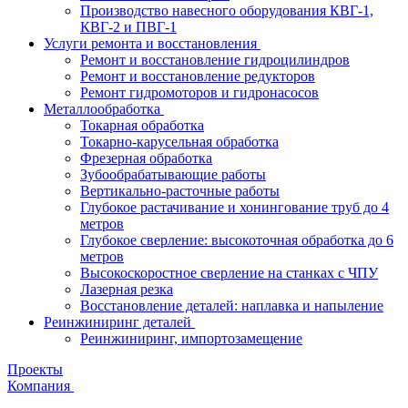
Производство навесного оборудования КВГ-1,
КВГ-2 и ПВГ-1
Услуги ремонта и восстановления
Ремонт и восстановление гидроцилиндров
Ремонт и восстановление редукторов
Ремонт гидромоторов и гидронасосов
Металлообработка
Токарная обработка
Токарно-карусельная обработка
Фрезерная обработка
Зубообрабатывающие работы
Вертикально-расточные работы
Глубокое растачивание и хонингование труб до 4
метров
Глубокое сверление: высокоточная обработка до 6
метров
Высокоскоростное сверление на станках с ЧПУ
Лазерная резка
Восстановление деталей: наплавка и напыление
Реинжиниринг деталей
Реинжиниринг, импортозамещение
Проекты
Компания