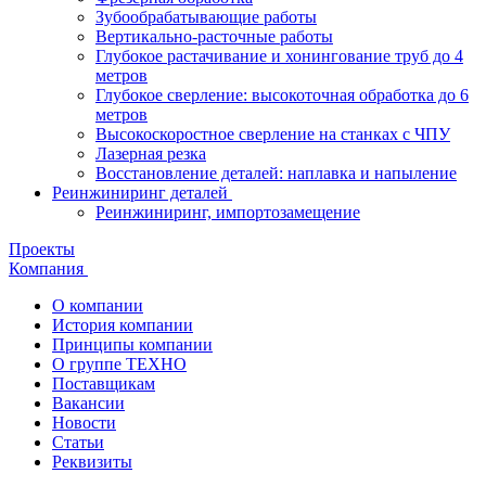
Зубообрабатывающие работы
Вертикально-расточные работы
Глубокое растачивание и хонингование труб до 4
метров
Глубокое сверление: высокоточная обработка до 6
метров
Высокоскоростное сверление на станках с ЧПУ
Лазерная резка
Восстановление деталей: наплавка и напыление
Реинжиниринг деталей
Реинжиниринг, импортозамещение
Проекты
Компания
О компании
История компании
Принципы компании
О группе ТЕХНО
Поставщикам
Вакансии
Новости
Статьи
Реквизиты