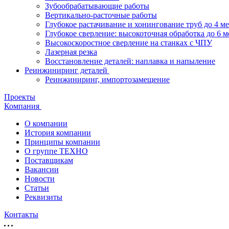
Зубообрабатывающие работы
Вертикально-расточные работы
Глубокое растачивание и хонингование труб до 4 м
Глубокое сверление: высокоточная обработка до 6 м
Высокоскоростное сверление на станках с ЧПУ
Лазерная резка
Восстановление деталей: наплавка и напыление
Реинжиниринг деталей
Реинжиниринг, импортозамещение
Проекты
Компания
О компании
История компании
Принципы компании
О группе ТЕХНО
Поставщикам
Вакансии
Новости
Статьи
Реквизиты
Контакты