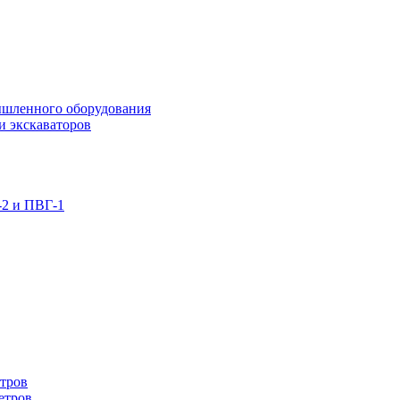
ышленного оборудования
и экскаваторов
-2 и ПВГ-1
етров
етров