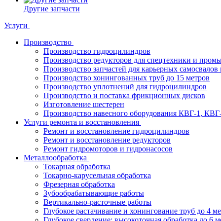
Другие запчасти
Услуги
Производство
Производство гидроцилиндров
Производство редукторов для спецтехники и пром
Производство запчастей для карьерных самосвалов 
Производство хонингованных труб до 15 метров
Производство уплотнений для гидроцилиндров
Производство и поставка фрикционных дисков
Изготовление шестерен
Производство навесного оборудования КВГ-1, КВГ
Услуги ремонта и восстановления
Ремонт и восстановление гидроцилиндров
Ремонт и восстановление редукторов
Ремонт гидромоторов и гидронасосов
Металлообработка
Токарная обработка
Токарно-карусельная обработка
Фрезерная обработка
Зубообрабатывающие работы
Вертикально-расточные работы
Глубокое растачивание и хонингование труб до 4 м
Глубокое сверление: высокоточная обработка до 6 м