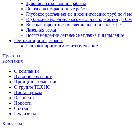
Зубообрабатывающие работы
Вертикально-расточные работы
Глубокое растачивание и хонингование труб до 4 м
Глубокое сверление: высокоточная обработка до 6 м
Высокоскоростное сверление на станках с ЧПУ
Лазерная резка
Восстановление деталей: наплавка и напыление
Реинжиниринг деталей
Реинжиниринг, импортозамещение
Проекты
Компания
О компании
История компании
Принципы компании
О группе ТЕХНО
Поставщикам
Вакансии
Новости
Статьи
Реквизиты
Контакты