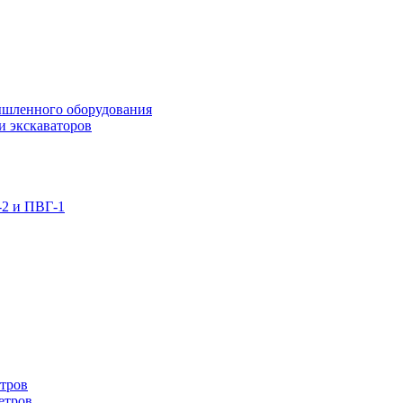
ышленного оборудования
и экскаваторов
-2 и ПВГ-1
етров
етров