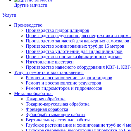
Другие запчасти
Услуги
Производство
Производство гидроцилиндров
Производство редукторов для спецтехники и пром
Производство запчастей для карьерных самосвалов 
Производство хонингованных труб до 15 метров
Производство уплотнений для гидроцилиндров
Производство и поставка фрикционных дисков
Изготовление шестерен
Производство навесного оборудования КВГ-1, КВГ
Услуги ремонта и восстановления
Ремонт и восстановление гидроцилиндров
Ремонт и восстановление редукторов
Ремонт гидромоторов и гидронасосов
Металлообработка
Токарная обработка
Токарно-карусельная обработка
Фрезерная обработка
Зубообрабатывающие работы
Вертикально-расточные работы
Глубокое растачивание и хонингование труб до 4 м
Глубокое сверление: высокоточная обработка до 6 м