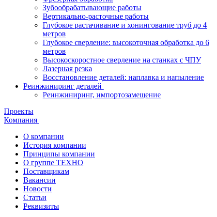
Зубообрабатывающие работы
Вертикально-расточные работы
Глубокое растачивание и хонингование труб до 4
метров
Глубокое сверление: высокоточная обработка до 6
метров
Высокоскоростное сверление на станках с ЧПУ
Лазерная резка
Восстановление деталей: наплавка и напыление
Реинжиниринг деталей
Реинжиниринг, импортозамещение
Проекты
Компания
О компании
История компании
Принципы компании
О группе ТЕХНО
Поставщикам
Вакансии
Новости
Статьи
Реквизиты