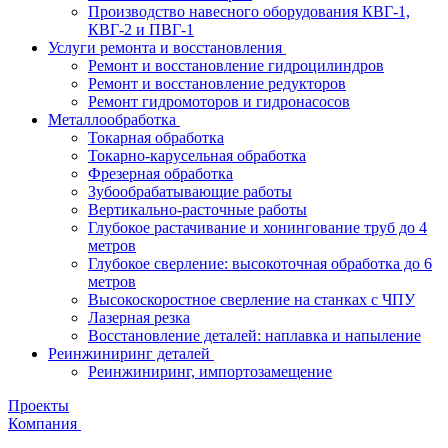
Производство навесного оборудования КВГ-1,
КВГ-2 и ПВГ-1
Услуги ремонта и восстановления
Ремонт и восстановление гидроцилиндров
Ремонт и восстановление редукторов
Ремонт гидромоторов и гидронасосов
Металлообработка
Токарная обработка
Токарно-карусельная обработка
Фрезерная обработка
Зубообрабатывающие работы
Вертикально-расточные работы
Глубокое растачивание и хонингование труб до 4
метров
Глубокое сверление: высокоточная обработка до 6
метров
Высокоскоростное сверление на станках с ЧПУ
Лазерная резка
Восстановление деталей: наплавка и напыление
Реинжиниринг деталей
Реинжиниринг, импортозамещение
Проекты
Компания