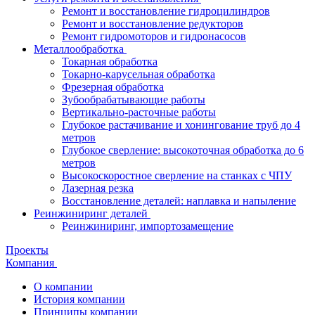
Ремонт и восстановление гидроцилиндров
Ремонт и восстановление редукторов
Ремонт гидромоторов и гидронасосов
Металлообработка
Токарная обработка
Токарно-карусельная обработка
Фрезерная обработка
Зубообрабатывающие работы
Вертикально-расточные работы
Глубокое растачивание и хонингование труб до 4
метров
Глубокое сверление: высокоточная обработка до 6
метров
Высокоскоростное сверление на станках с ЧПУ
Лазерная резка
Восстановление деталей: наплавка и напыление
Реинжиниринг деталей
Реинжиниринг, импортозамещение
Проекты
Компания
О компании
История компании
Принципы компании