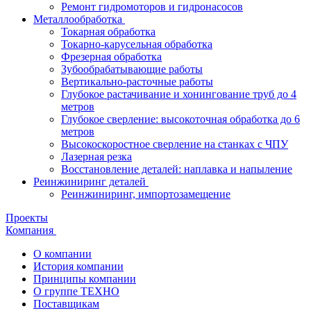
Ремонт гидромоторов и гидронасосов
Металлообработка
Токарная обработка
Токарно-карусельная обработка
Фрезерная обработка
Зубообрабатывающие работы
Вертикально-расточные работы
Глубокое растачивание и хонингование труб до 4
метров
Глубокое сверление: высокоточная обработка до 6
метров
Высокоскоростное сверление на станках с ЧПУ
Лазерная резка
Восстановление деталей: наплавка и напыление
Реинжиниринг деталей
Реинжиниринг, импортозамещение
Проекты
Компания
О компании
История компании
Принципы компании
О группе ТЕХНО
Поставщикам