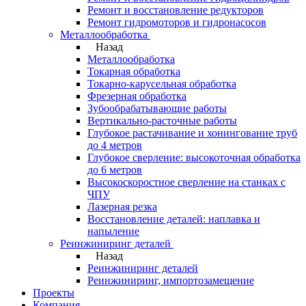
Ремонт и восстановление редукторов
Ремонт гидромоторов и гидронасосов
Металлообработка
Назад
Металлообработка
Токарная обработка
Токарно-карусельная обработка
Фрезерная обработка
Зубообрабатывающие работы
Вертикально-расточные работы
Глубокое растачивание и хонингование труб
до 4 метров
Глубокое сверление: высокоточная обработка
до 6 метров
Высокоскоростное сверление на станках с
ЧПУ
Лазерная резка
Восстановление деталей: наплавка и
напыление
Реинжиниринг деталей
Назад
Реинжиниринг деталей
Реинжиниринг, импортозамещение
Проекты
Компания