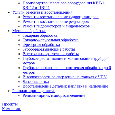
Производство навесного оборудования КВГ-1,
КВГ-2 и ПВГ-1
Услуги ремонта и восстановления
Ремонт и восстановление гидроцилиндров
Ремонт и восстановление редукторов
Ремонт гидромоторов и гидронасосов
Металлообработка
Токарная обработка
Токарно-карусельная обработка
Фрезерная обработка
Зубообрабатывающие работы
Вертикально-расточные работы
Глубокое растачивание и хонингование труб до 4
метров
Глубокое сверление: высокоточная обработка до 6
метров
Высокоскоростное сверление на станках с ЧПУ
Лазерная резка
Восстановление деталей: наплавка и напыление
Реинжиниринг деталей
Реинжиниринг, импортозамещение
Проекты
Компания