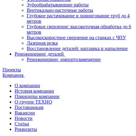
Зубообрабатывающие работы
Вертикально-расточные работы
Глубокое растачивание и хонингование труб до 4
метров
Глубокое сверление: высокоточная обработка до 6
метров
Высокоскоростное сверление на станках с ЧПУ
Лазерная резка
Восстановление деталей: наплавка и напыление
Реинжиниринг деталей
Реинжиниринг, импортозамещение
Проекты
Компания
О компании
История компании
Принципы компании
О группе ТЕХНО
Поставщикам
Вакансии
Новости
Статьи
Реквизиты