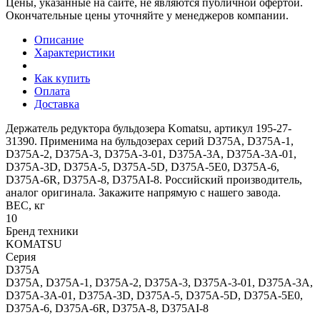
Цены, указанные на сайте, не являются публичной офертой.
Окончательные цены уточняйте у менеджеров компании.
Описание
Характеристики
Как купить
Оплата
Доставка
Держатель редуктора бульдозера Komatsu, артикул 195-27-
31390. Применима на бульдозерах серий D375A, D375A-1,
D375A-2, D375A-3, D375A-3-01, D375A-3A, D375A-3A-01,
D375A-3D, D375A-5, D375A-5D, D375A-5E0, D375A-6,
D375A-6R, D375A-8, D375AI-8. Российский производитель,
аналог оригинала. Закажите напрямую с нашего завода.
ВЕС, кг
10
Бренд техники
KOMATSU
Серия
D375A
D375A, D375A-1, D375A-2, D375A-3, D375A-3-01, D375A-3A,
D375A-3A-01, D375A-3D, D375A-5, D375A-5D, D375A-5E0,
D375A-6, D375A-6R, D375A-8, D375AI-8