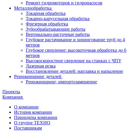
Ремонт гидромоторов и гидронасосов
Металлообработка
Токарная обработка
Токарно-карусельная обработка
Фрезерная обработка
Зубообрабатывающие работы
Вертикально-расточные работы
Глубокое растачивание и хонингование труб до 4
метров
Глубокое сверление: высокоточная обработка до 6
метров
Высокоскоростное сверление на станках с ЧПУ
Лазерная резка
Восстановление деталей: наплавка и напыление
Реинжиниринг деталей
Реинжиниринг, импортозамещение
Проекты
Компания
О компании
История компании
Принципы компании
О группе ТЕХНО
Поставщикам