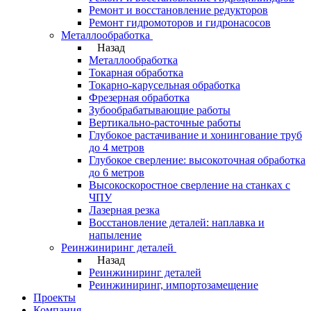
Ремонт и восстановление редукторов
Ремонт гидромоторов и гидронасосов
Металлообработка
Назад
Металлообработка
Токарная обработка
Токарно-карусельная обработка
Фрезерная обработка
Зубообрабатывающие работы
Вертикально-расточные работы
Глубокое растачивание и хонингование труб
до 4 метров
Глубокое сверление: высокоточная обработка
до 6 метров
Высокоскоростное сверление на станках с
ЧПУ
Лазерная резка
Восстановление деталей: наплавка и
напыление
Реинжиниринг деталей
Назад
Реинжиниринг деталей
Реинжиниринг, импортозамещение
Проекты
Компания