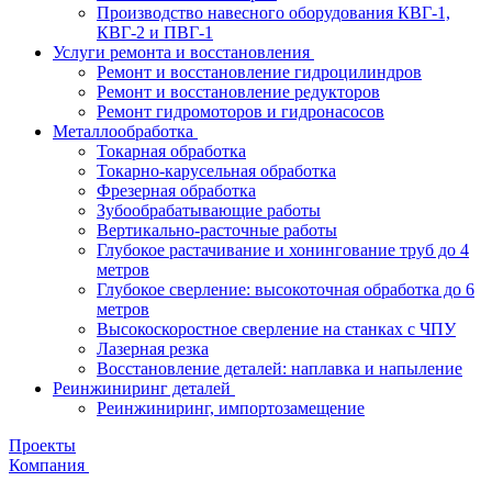
Производство навесного оборудования КВГ-1,
КВГ-2 и ПВГ-1
Услуги ремонта и восстановления
Ремонт и восстановление гидроцилиндров
Ремонт и восстановление редукторов
Ремонт гидромоторов и гидронасосов
Металлообработка
Токарная обработка
Токарно-карусельная обработка
Фрезерная обработка
Зубообрабатывающие работы
Вертикально-расточные работы
Глубокое растачивание и хонингование труб до 4
метров
Глубокое сверление: высокоточная обработка до 6
метров
Высокоскоростное сверление на станках с ЧПУ
Лазерная резка
Восстановление деталей: наплавка и напыление
Реинжиниринг деталей
Реинжиниринг, импортозамещение
Проекты
Компания