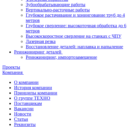
Зубообрабатывающие работы
Вертикально-расточные работы
Глубокое растачивание и хонингование труб до 4
метров
Глубокое сверление: высокоточная обработка до 6
метров
Высокоскоростное сверление на станках с ЧПУ
Лазерная резка
Восстановление деталей: наплавка и напыление
Реинжиниринг деталей
Реинжиниринг, импортозамещение
Проекты
Компания
О компании
История компании
Принципы компании
О группе ТЕХНО
Поставщикам
Вакансии
Новости
Статьи
Реквизиты