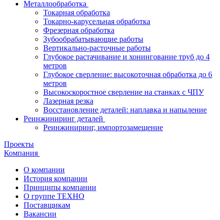
Металлообработка
Токарная обработка
Токарно-карусельная обработка
Фрезерная обработка
Зубообрабатывающие работы
Вертикально-расточные работы
Глубокое растачивание и хонингование труб до 4
метров
Глубокое сверление: высокоточная обработка до 6
метров
Высокоскоростное сверление на станках с ЧПУ
Лазерная резка
Восстановление деталей: наплавка и напыление
Реинжиниринг деталей
Реинжиниринг, импортозамещение
Проекты
Компания
О компании
История компании
Принципы компании
О группе ТЕХНО
Поставщикам
Вакансии