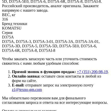
5D, D375A-5E0, D375A-6, D375A-6R, D375A-8, D375AI-8.
Российский производитель, аналог оригинала. Закажите
напрямую с нашего завода.
ВЕС, кг
316
Бренд техники
KOMATSU
Серия
D375A
D375A, D375A-3, D375A-3-01, D375A-3A, D375A-3A-01,
D375A-3D, D375A-5, D375A-5D, D375A-5E0, D375A-6,
D375A-6R, D375A-8, D375AI-8
Чтобы заказать запасную часть или уточнить стоимость
свяжитесь с нами любым удобным способом:
Прямой звонок в функцию продаж:
+7 (351) 200-98-19
.
Онлайн-заявка:
оставьте свои контакты в любой из
форм на сайте.
E-mail:
отправьте запрос на электронную почту
z1@texno-gm.com
Мы обязательно перезвоним вам для финального
согласования запроса и ответа на все интересующие вопросы.
Оплата и специальные условия: