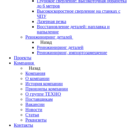
Глубокое сверление: высокоточная обработка
до 6 метров
Высокоскоростное сверление на станках с
ЧПУ
Лазерная резка
Восстановление деталей: наплавка и
напыление
Реинжиниринг деталей
Назад
Реинжиниринг деталей
Реинжиниринг, импортозамещение
Проекты
Компания
Назад
Компания
О компании
История компании
Принципы компании
О группе ТЕХНО
Поставщикам
Вакансии
Новости
Статьи
Реквизиты
Контакты