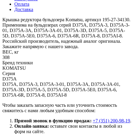
Оплата
Доставка
Крышка редуктора бульдозера Komatsu, артикул 195-27-34130.
Применима на бульдозерах серий D375A, D375A-3, D375A-3-
01, D375A-3A, D375A-3A-01, D375A-3D, D375A-5, D375A-
5D, D375A-5E0, D375A-6, D375A-6R, D375A-8, D375AI-8.
Российский производитель, надежный аналог оригинала.
Закажите напрямую с нашего завода.
ВЕС, кг
308
Бренд техники
KOMATSU
Серия
D375A
D375A, D375A-3, D375A-3-01, D375A-3A, D375A-3A-01,
D375A-3D, D375A-5, D375A-5D, D375A-5E0, D375A-6,
D375A-6R, D375A-8, D375AI-8
Чтобы заказать запасную часть или уточнить стоимость
свяжитесь с нами любым удобным способом:
Прямой звонок в функцию продаж:
+7 (351) 200-98-19
.
Онлайн-заявка:
оставьте свои контакты в любой из
форм на сайте.