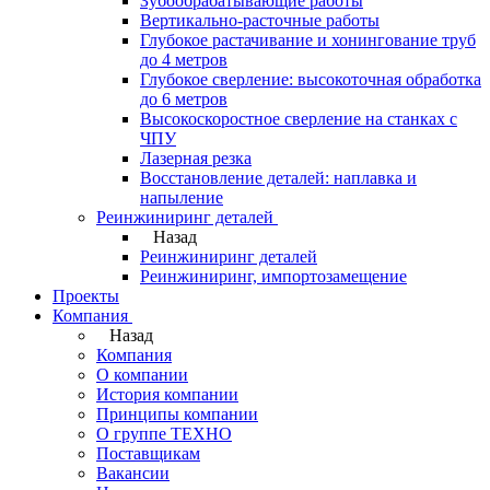
Зубообрабатывающие работы
Вертикально-расточные работы
Глубокое растачивание и хонингование труб
до 4 метров
Глубокое сверление: высокоточная обработка
до 6 метров
Высокоскоростное сверление на станках с
ЧПУ
Лазерная резка
Восстановление деталей: наплавка и
напыление
Реинжиниринг деталей
Назад
Реинжиниринг деталей
Реинжиниринг, импортозамещение
Проекты
Компания
Назад
Компания
О компании
История компании
Принципы компании
О группе ТЕХНО
Поставщикам
Вакансии