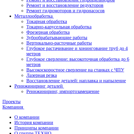
Ремонт и восстановление редукторов
Ремонт гидромоторов и гидронасосов
Металлообработка
Токарная обработка
Токарно-карусельная обработка
Фрезерная обработка
Зубообрабатывающие работы
Вертикально-расточные работы
Глубокое растачивание и хонингование труб до 4
метров
Глубокое сверление: высокоточная обработка до 6
метров
Высокоскоростное сверление на станках с ЧПУ
Лазерная резка
Восстановление деталей: наплавка и напыление
Реинжиниринг деталей
Реинжиниринг, импортозамещение
Проекты
Компания
О компании
История компании
Принципы компании
О группе ТЕХНО