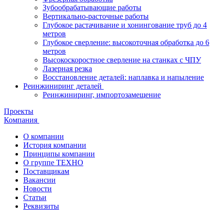
Зубообрабатывающие работы
Вертикально-расточные работы
Глубокое растачивание и хонингование труб до 4
метров
Глубокое сверление: высокоточная обработка до 6
метров
Высокоскоростное сверление на станках с ЧПУ
Лазерная резка
Восстановление деталей: наплавка и напыление
Реинжиниринг деталей
Реинжиниринг, импортозамещение
Проекты
Компания
О компании
История компании
Принципы компании
О группе ТЕХНО
Поставщикам
Вакансии
Новости
Статьи
Реквизиты