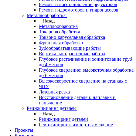
Ремонт и восстановление редукторов
Ремонт гидромоторов и гидронасосов
Металлообработка
Назад
Металлообработка
Токарная обработка
Токарно-карусельная обработка
Фрезерная обработка
Зубообрабатывающие работы
Вертикально-расточные работы
Глубокое растачивание и хонингование труб
до 4 метров
Глубокое сверление: высокоточная обработка
до 6 метров
Высокоскоростное сверление на станках с
ЧПУ
Лазерная резка
Восстановление деталей: наплавка и
напыление
Реинжиниринг деталей
Назад
Реинжиниринг деталей
Реинжиниринг, импортозамещение
Проекты
Компания