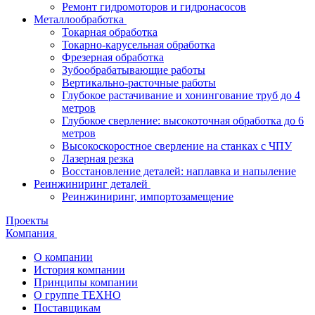
Ремонт гидромоторов и гидронасосов
Металлообработка
Токарная обработка
Токарно-карусельная обработка
Фрезерная обработка
Зубообрабатывающие работы
Вертикально-расточные работы
Глубокое растачивание и хонингование труб до 4
метров
Глубокое сверление: высокоточная обработка до 6
метров
Высокоскоростное сверление на станках с ЧПУ
Лазерная резка
Восстановление деталей: наплавка и напыление
Реинжиниринг деталей
Реинжиниринг, импортозамещение
Проекты
Компания
О компании
История компании
Принципы компании
О группе ТЕХНО
Поставщикам