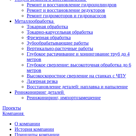
Ремонт и восстановление гидроцилиндров
Ремонт и восстановление редукторов
Ремонт гидромоторов и гидронасосов
Металлообработка
Токарная обработка
Токарно-карусельная обработка
Фрезерная обработка
Зубообрабатывающие работы
Вертикально-расточные работы
Глубокое растачивание и хонингование труб до 4
метров
Глубокое сверление: высокоточная обработка до 6
метров
Высокоскоростное сверление на станках с ЧПУ
Лазерная резка
Восстановление деталей: наплавка и напыление
Реинжиниринг деталей
Реинжиниринг, импортозамещение
Проекты
Компания
О компании
История компании
Принципы компании