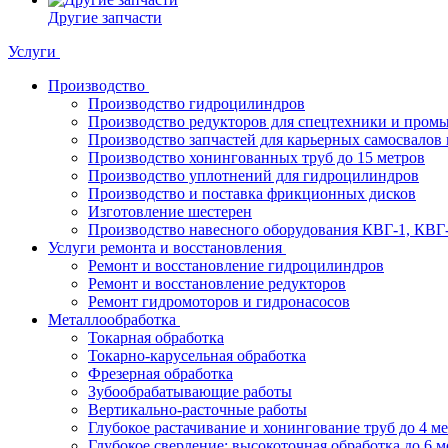
Другие запчасти
Услуги
Производство
Производство гидроцилиндров
Производство редукторов для спецтехники и пром
Производство запчастей для карьерных самосвалов 
Производство хонингованных труб до 15 метров
Производство уплотнений для гидроцилиндров
Производство и поставка фрикционных дисков
Изготовление шестерен
Производство навесного оборудования КВГ-1, КВГ
Услуги ремонта и восстановления
Ремонт и восстановление гидроцилиндров
Ремонт и восстановление редукторов
Ремонт гидромоторов и гидронасосов
Металлообработка
Токарная обработка
Токарно-карусельная обработка
Фрезерная обработка
Зубообрабатывающие работы
Вертикально-расточные работы
Глубокое растачивание и хонингование труб до 4 м
Глубокое сверление: высокоточная обработка до 6 м