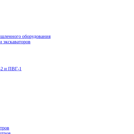
ышленного оборудования
и экскаваторов
-2 и ПВГ-1
етров
етров