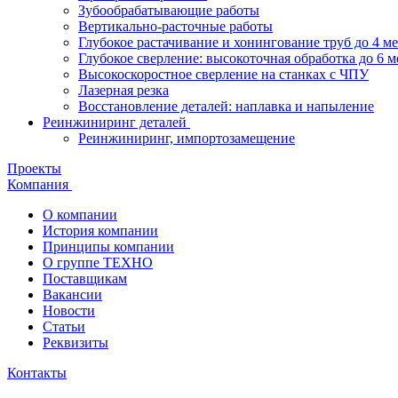
Зубообрабатывающие работы
Вертикально-расточные работы
Глубокое растачивание и хонингование труб до 4 м
Глубокое сверление: высокоточная обработка до 6 м
Высокоскоростное сверление на станках с ЧПУ
Лазерная резка
Восстановление деталей: наплавка и напыление
Реинжиниринг деталей
Реинжиниринг, импортозамещение
Проекты
Компания
О компании
История компании
Принципы компании
О группе ТЕХНО
Поставщикам
Вакансии
Новости
Статьи
Реквизиты
Контакты