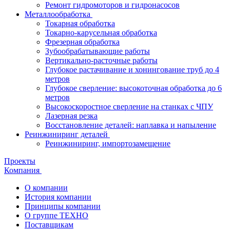
Ремонт гидромоторов и гидронасосов
Металлообработка
Токарная обработка
Токарно-карусельная обработка
Фрезерная обработка
Зубообрабатывающие работы
Вертикально-расточные работы
Глубокое растачивание и хонингование труб до 4
метров
Глубокое сверление: высокоточная обработка до 6
метров
Высокоскоростное сверление на станках с ЧПУ
Лазерная резка
Восстановление деталей: наплавка и напыление
Реинжиниринг деталей
Реинжиниринг, импортозамещение
Проекты
Компания
О компании
История компании
Принципы компании
О группе ТЕХНО
Поставщикам