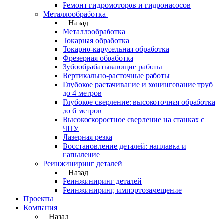
Ремонт гидромоторов и гидронасосов
Металлообработка
Назад
Металлообработка
Токарная обработка
Токарно-карусельная обработка
Фрезерная обработка
Зубообрабатывающие работы
Вертикально-расточные работы
Глубокое растачивание и хонингование труб
до 4 метров
Глубокое сверление: высокоточная обработка
до 6 метров
Высокоскоростное сверление на станках с
ЧПУ
Лазерная резка
Восстановление деталей: наплавка и
напыление
Реинжиниринг деталей
Назад
Реинжиниринг деталей
Реинжиниринг, импортозамещение
Проекты
Компания
Назад