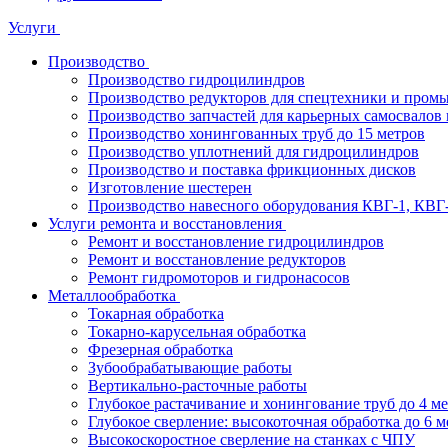
Услуги
Производство
Производство гидроцилиндров
Производство редукторов для спецтехники и пром
Производство запчастей для карьерных самосвалов 
Производство хонингованных труб до 15 метров
Производство уплотнений для гидроцилиндров
Производство и поставка фрикционных дисков
Изготовление шестерен
Производство навесного оборудования КВГ-1, КВГ
Услуги ремонта и восстановления
Ремонт и восстановление гидроцилиндров
Ремонт и восстановление редукторов
Ремонт гидромоторов и гидронасосов
Металлообработка
Токарная обработка
Токарно-карусельная обработка
Фрезерная обработка
Зубообрабатывающие работы
Вертикально-расточные работы
Глубокое растачивание и хонингование труб до 4 м
Глубокое сверление: высокоточная обработка до 6 м
Высокоскоростное сверление на станках с ЧПУ