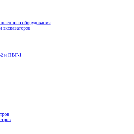
ышленного оборудования
и экскаваторов
-2 и ПВГ-1
етров
етров