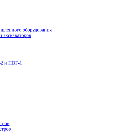
ышленного оборудования
и экскаваторов
-2 и ПВГ-1
етров
етров