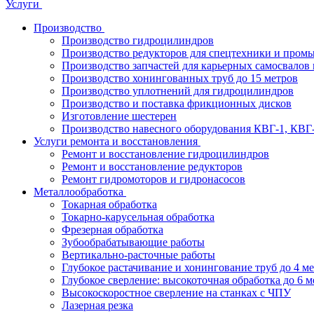
Услуги
Производство
Производство гидроцилиндров
Производство редукторов для спецтехники и пром
Производство запчастей для карьерных самосвалов 
Производство хонингованных труб до 15 метров
Производство уплотнений для гидроцилиндров
Производство и поставка фрикционных дисков
Изготовление шестерен
Производство навесного оборудования КВГ-1, КВГ
Услуги ремонта и восстановления
Ремонт и восстановление гидроцилиндров
Ремонт и восстановление редукторов
Ремонт гидромоторов и гидронасосов
Металлообработка
Токарная обработка
Токарно-карусельная обработка
Фрезерная обработка
Зубообрабатывающие работы
Вертикально-расточные работы
Глубокое растачивание и хонингование труб до 4 м
Глубокое сверление: высокоточная обработка до 6 м
Высокоскоростное сверление на станках с ЧПУ
Лазерная резка